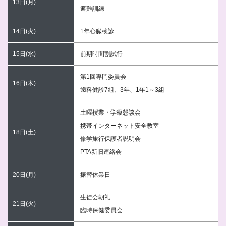
13日(月)
避難訓練
14日(火)
1年心臓検診
15日(水)
前期時間割試行
第1回専門委員会
16日(木)
歯科健診7組、3年、1年1～3組
土曜授業・学級懇談会
携帯インターネット安全教室
18日(土)
修学旅行保護者説明会
PTA新旧連絡会
20日(月)
振替休業日
生徒会朝礼
21日(火)
臨時保健委員会