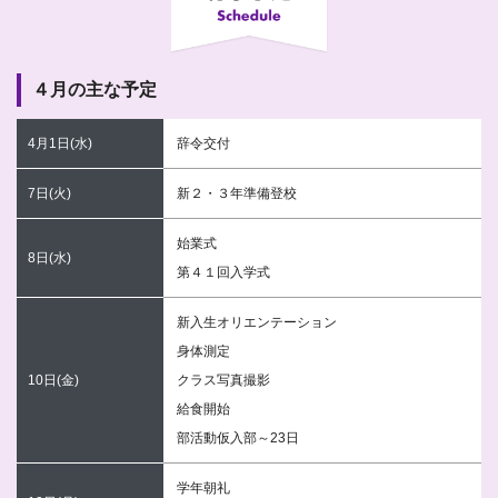
４月の主な予定
4月1日(水)
辞令交付
7日(火)
新２・３年準備登校
始業式
8日(水)
第４１回入学式
新入生オリエンテーション
身体測定
10日(金)
クラス写真撮影
給食開始
部活動仮入部～23日
学年朝礼