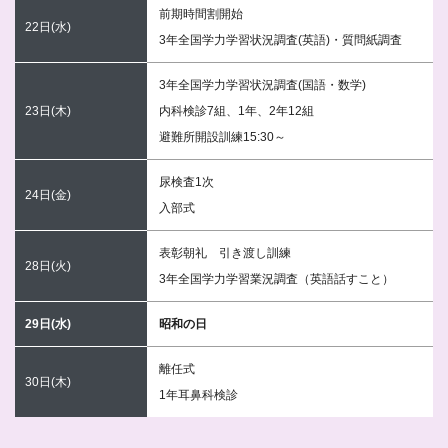
前期時間割開始
22日(水)
3年全国学力学習状況調査(英語)・質問紙調査
3年全国学力学習状況調査(国語・数学)
23日(木)
内科検診7組、1年、2年12組
避難所開設訓練15:30～
尿検査1次
24日(金)
入部式
表彰朝礼 引き渡し訓練
28日(火)
3年全国学力学習業況調査（英語話すこと）
29日(水)
昭和の日
離任式
30日(木)
1年耳鼻科検診